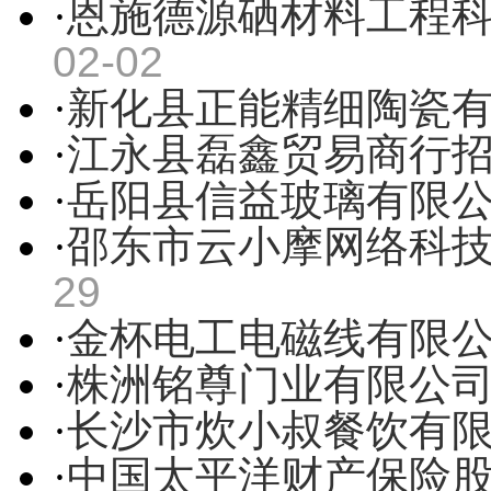
·
恩施德源硒材料工程
02-02
·
新化县正能精细陶瓷
·
江永县磊鑫贸易商行
·
岳阳县信益玻璃有限
·
邵东市云小摩网络科
29
·
金杯电工电磁线有限
·
株洲铭尊门业有限公
·
长沙市炊小叔餐饮有
·
中国太平洋财产保险