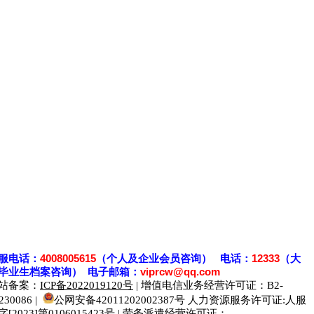
服电话：
4008005615
（个人及企业会员咨询） 电话：
12333
（大
毕业生档案
咨
询） 电子邮箱：
viprcw@qq.com
站备案：
ICP备2022019120号
| 增值电信业务经营许可证：B2-
230086 |
公网安备42011202002387号
人力资源服务许可证:人服
字[2023]第0106015423号 | 劳务派遣经营许可证：