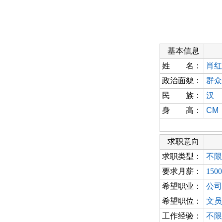
基本信息
姓 名：
肖红
政治面貌：
群众
民 族：
汉
身 高：
CM
求职意向
求职类型：
不限
要求月薪：
150
希望职业：
公司
希望职位：
文员
工作经验：
不限