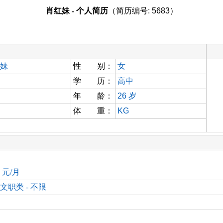
肖红妹 - 个人简历
（简历编号: 5683）
妹
性 别：
女
学 历：
高中
年 龄：
26
岁
体 重：
KG
0 元/月
文职类 - 不限