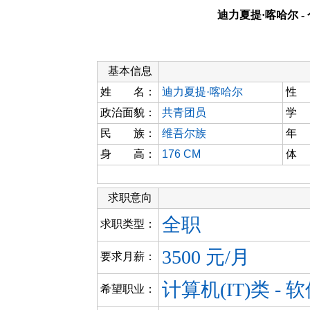
迪力夏提·喀哈尔 -
基本信息
姓 名：
迪力夏提·喀哈尔
性
政治面貌：
共青团员
学
民 族：
维吾尔族
年
身 高：
176 CM
体
求职意向
全职
求职类型：
3500 元/月
要求月薪：
计算机(IT)类 -
希望职业：