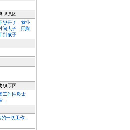
离职原因
不想开了，营业
时间太长，照顾
不到孩子
离职原因
因工作性质太
杂，
室的一切工作，