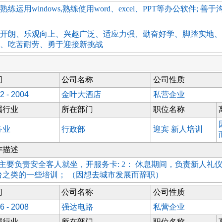
熟练运用windows,熟练使用word、excel、PPT等办公软件; 
开朗、乐观向上、兴趣广泛、适应力强、勤奋好学、脚踏实地、
、吃苦耐劳、勇于迎接新挑战
间
公司名称
公司性质
2 - 2004
金叶大酒店
私营企业
属行业
所在部门
职位名称
务业
行政部
迎宾 新人培训
作描述
：主要负责安全客人就坐，开服务卡: 2： 休息期间，负责新人礼
台之类的一些培训； （因想去城市发展而辞职）
间
公司名称
公司性质
6 - 2008
强达电路
私营企业
属行业
所在部门
职位名称