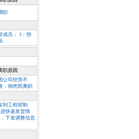
调职
成员； 3：协
员
离职原因
因公司经营不
善，倒闭而离职
发到工程部制
跟进快递发货情
通，下发调整信息