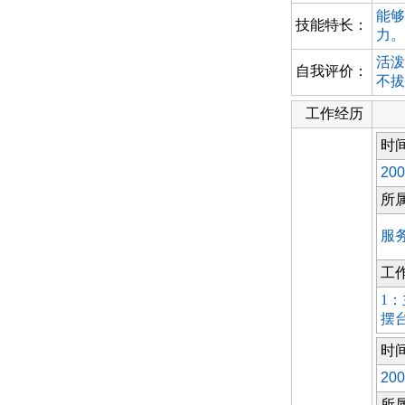
能够
技能特长：
力。
活泼
自我评价：
不拔
工作经历
时
200
所
服
工
1
摆
时
200
所