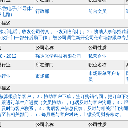
/微电子(半导体/
行政部
前台文员
成电路)
作描述
：接听电话，收发公司传真，下发到各部门； 2：协助人事部招聘新
行政部门一部分后勤工作； 被公司调往新开公司任市场部跟单专
间
公司名称
公司性质
8 - 2012
强达光学科技有限公司
私营企业
属行业
所在部门
职位名称
市场跟单客户专
他行业
市场部
员
作描述
：核算报价给客户； 2：协助客户下单，签订购销合同，把订单下
，跟进订单生产进度（文员协助），电话及时与客户沟通； 3：
，及时与客户联系； 4：售后客户信息反馈，及时与相关部门沟
告至各相关部门； 5：每月底与客户对账，上缴公司财务核对。
间
公司名称
公司性质