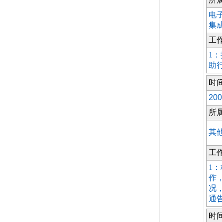
电子
集
工
1
助
时
200
所
其
工
1
作
况
通
时