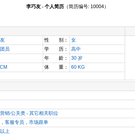
李巧友 - 个人简历
（简历编号: 10004）
友
性 别：
女
团员
学 历：
高中
年 龄：
30
岁
 CM
体 重：
60 KG
营销/公关类 - 其它相关职位
，客服专员，市场跟单
以上