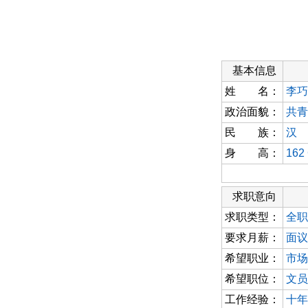
基本信息
姓 名：
李巧
政治面貌：
共青
民 族：
汉
身 高：
162
求职意向
求职类型：
全职
要求月薪：
面议
希望职业：
市场
希望职位：
文员
工作经验：
十年