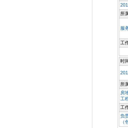
201
所
服
工
时
201
所
房
工
工
负
（