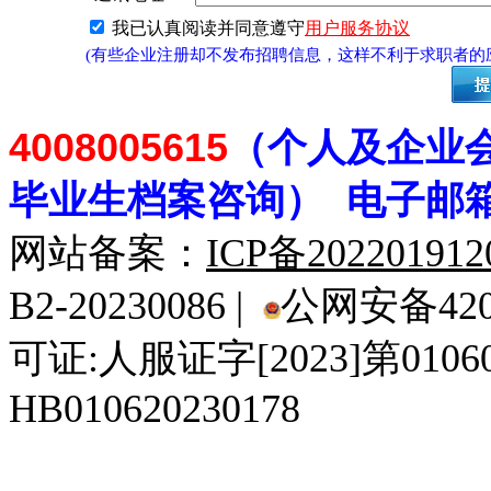
我已认真阅读并同意遵守
用户服务协议
(有些企业注册却不发布招聘信息，这样不利于求职者
4008005615
（个人及企业
毕业生档案
咨
询） 电子邮
网站备案：
ICP备20220191
B2-20230086 |
公网安备4201
可证:人服证字[2023]第010
HB010620230178
929人才网
929招聘网
南方人才网
919人才网
939人才网
520人才
92
联合人才网
联合招聘网
888人才网
163人才网
163招聘网
985人才网
21